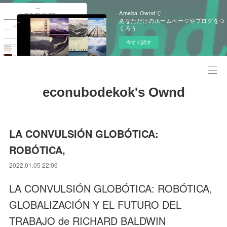
Ameba Owndで
あなただけのホームページやブログをつ
くろう
今すぐ試す
econubodekok's Ownd
LA CONVULSIÓN GLOBÓTICA:
ROBÓTICA,
2022.01.05 22:06
LA CONVULSIÓN GLOBÓTICA: ROBÓTICA,
GLOBALIZACIÓN Y EL FUTURO DEL
TRABAJO de RICHARD BALDWIN