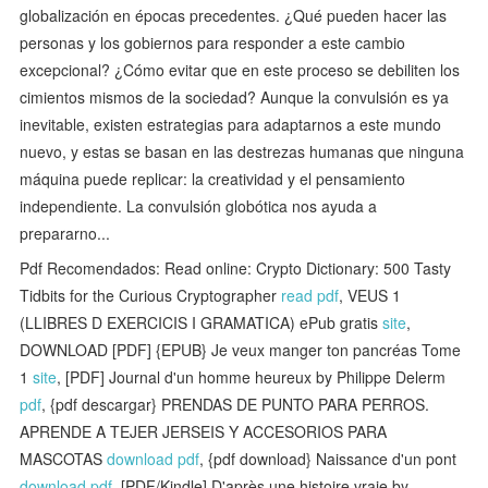
globalización en épocas precedentes. ¿Qué pueden hacer las
personas y los gobiernos para responder a este cambio
excepcional? ¿Cómo evitar que en este proceso se debiliten los
cimientos mismos de la sociedad? Aunque la convulsión es ya
inevitable, existen estrategias para adaptarnos a este mundo
nuevo, y estas se basan en las destrezas humanas que ninguna
máquina puede replicar: la creatividad y el pensamiento
independiente. La convulsión globótica nos ayuda a
prepararno...
Pdf Recomendados: Read online: Crypto Dictionary: 500 Tasty
Tidbits for the Curious Cryptographer
read pdf
, VEUS 1
(LLIBRES D EXERCICIS I GRAMATICA) ePub gratis
site
,
DOWNLOAD [PDF] {EPUB} Je veux manger ton pancréas Tome
1
site
, [PDF] Journal d'un homme heureux by Philippe Delerm
pdf
, {pdf descargar} PRENDAS DE PUNTO PARA PERROS.
APRENDE A TEJER JERSEIS Y ACCESORIOS PARA
MASCOTAS
download pdf
, {pdf download} Naissance d'un pont
download pdf
, [PDF/Kindle] D'après une histoire vraie by