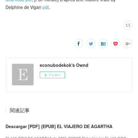
Delphine de Vigan
pdf
,
econubodekok's Ownd
フォロー
関連記事
Descargar [PDF] {EPUB} EL VIAJERO DE AGARTHA